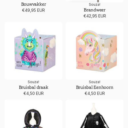
Bouwvakker
Souza!
TIP: JULIE VAN HUFFEL
Brandweer
€49,95 EUR
€42,95 EUR
Bruisbal draak
Bruisbal Eenhoorn
Souza!
Souza!
TIJDELIJK UITVERKOCHT
TIJDELIJK UITVERKOCHT
Bruisbal draak
Bruisbal Eenhoorn
€4,50 EUR
€4,50 EUR
Cape Bella
Cape Casper