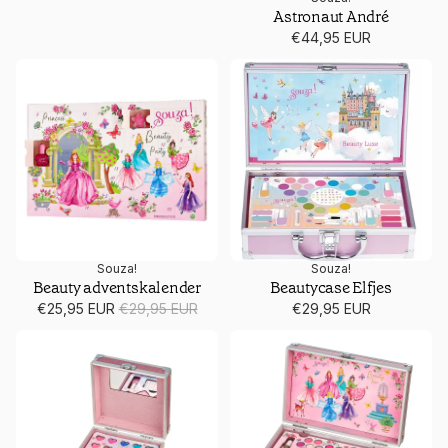
Astronaut André
€44,95 EUR
Beauty adventskalender
Beautycase Elfjes
Souza!
Souza!
TIJDELIJK UITVERKOCHT
TIJDELIJK UITVERKOCHT
Beauty adventskalender
Beautycase Elfjes
Prijs met korting
Normale prijs
€25,95 EUR
€29,95 EUR
€29,95 EUR
Beautycase klein
Beautycase Prinses