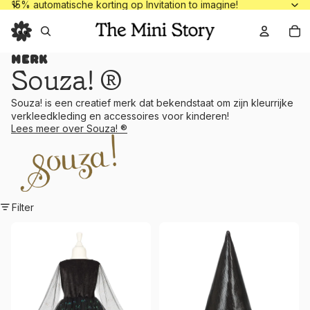
15% automatische korting op Invitation to
15% automatische korting op Invitation to imagine!
To
Merk
Souza! ®
Souza! is een creatief merk dat bekendstaat om zijn kleurrijke
verkleedkleding en accessoires voor kinderen!
Lees meer over Souza! ®
Filter
Agatha
Agatha hoed