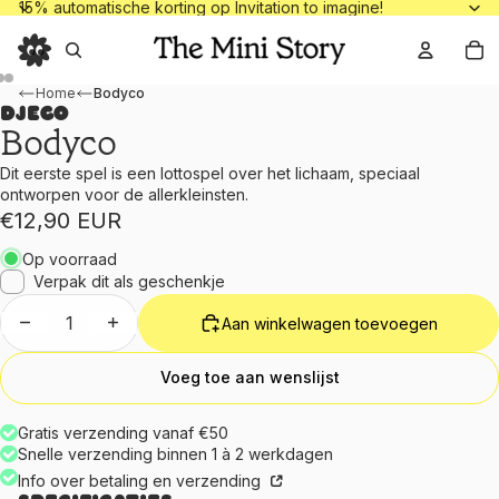
15% automatische korting op Invitation to
15% automatische korting op Invitation to imagine!
To
Home
Bodyco
Djeco
Bodyco
Dit eerste spel is een lottospel over het lichaam, speciaal
ontworpen voor de allerkleinsten.
€12,90 EUR
Op voorraad
Verpak dit als geschenkje
Aantal verlagen
Aantal verhogen
Aan winkelwagen toevoegen
Voeg toe aan wenslijst
Gratis verzending vanaf €50
Snelle verzending binnen 1 à 2 werkdagen
Info over betaling en verzending