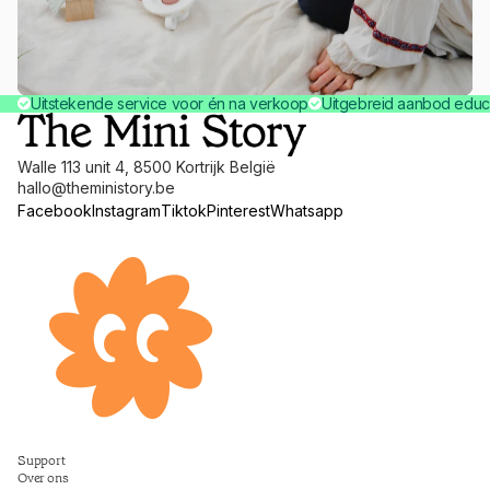
Uitstekende service voor én na verkoop
Uitgebreid aanbod educ
Walle 113 unit 4, 8500 Kortrijk België
hallo@theministory.be
Facebook
Instagram
Tiktok
Pinterest
Whatsapp
Terugbetalingsbeleid
Support
Privacybeleid
Over ons