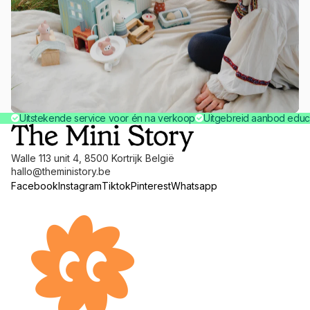
Uitstekende service voor én na verkoop
Uitgebreid aanbod educ
Walle 113 unit 4, 8500 Kortrijk België
hallo@theministory.be
Facebook
Instagram
Tiktok
Pinterest
Whatsapp