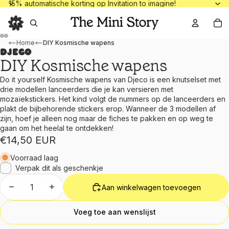
15% automatische korting op Invitation to
15% automatische korting op Invitation to imagine!
To
Home
DIY Kosmische wapens
Djeco
DIY Kosmische wapens
Do it yourself Kosmische wapens van Djeco is een knutselset met
drie modellen lanceerders die je kan versieren met
mozaïekstickers. Het kind volgt de nummers op de lanceerders en
plakt de bijbehorende stickers erop. Wanneer de 3 modellen af
zijn, hoef je alleen nog maar de fiches te pakken en op weg te
gaan om het heelal te ontdekken!
€14,50 EUR
Voorraad laag
Verpak dit als geschenkje
Aantal verlagen
Aantal verhogen
Aan winkelwagen toevoegen
Voeg toe aan wenslijst