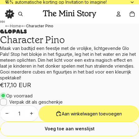
15% automatische korting op Invitation to
15% automatische korting op Invitation to imagine!
To
Home
Character Pino
Glopals
Character Pino
Maak van badtijd een feestje met de vrolijke, lichtgevende Glo
Pals! Stop het blokje in het figuurtje, leg het in het water en zie het
meteen oplichten. Dim het licht voor een extra magisch effect en
laat je kinderen in het donker spelen met hun stralende vriendjes.
Gooi meerdere cubes en figuurtjes in het bad voor een kleurrijk
spektakel!
€17,10 EUR
Op voorraad
Verpak dit als geschenkje
Aantal verlagen
Aantal verhogen
Aan winkelwagen toevoegen
Voeg toe aan wenslijst