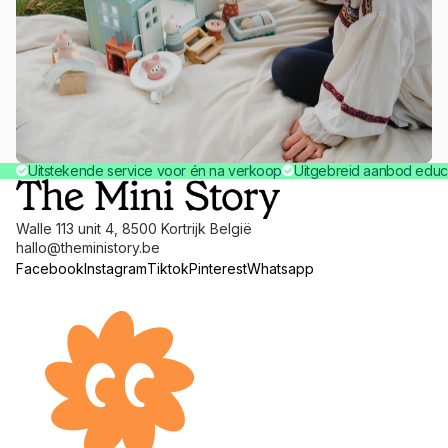
Uitstekende service voor én na verkoop
Uitgebreid aanbod educ
Walle 113 unit 4, 8500 Kortrijk België
hallo@theministory.be
Facebook
Instagram
Tiktok
Pinterest
Whatsapp