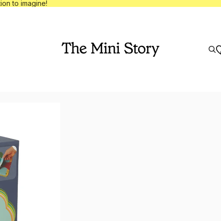
tische korting op Invitation to imagine!
ion to imagine!