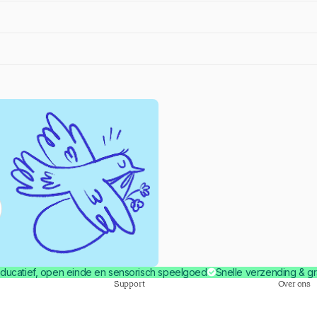
ducatief, open einde en sensorisch speelgoed
Snelle verzending & gr
Support
Over ons