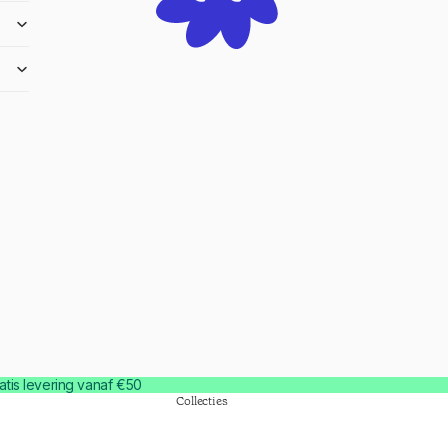
atis levering vanaf €50
Collecties