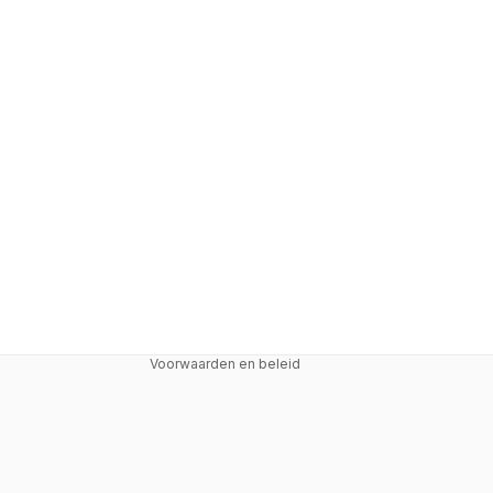
Terugbetalingsbeleid
Privacybeleid
Algemene voorwaarden
Voorwaarden en beleid