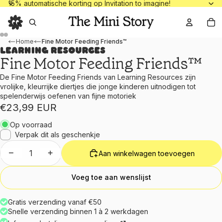
15% automatische korting op Invitation to
15% automatische korting op Invitation to imagine!
To
Home
Fine Motor Feeding Friends™
Learning Resources
Fine Motor Feeding Friends™
De Fine Motor Feeding Friends van Learning Resources zijn
vrolijke, kleurrijke diertjes die jonge kinderen uitnodigen tot
spelenderwijs oefenen van fijne motoriek
€23,99 EUR
Op voorraad
Verpak dit als geschenkje
Aantal verlagen
Aantal verhogen
Aan winkelwagen toevoegen
Voeg toe aan wenslijst
Gratis verzending vanaf €50
Snelle verzending binnen 1 à 2 werkdagen