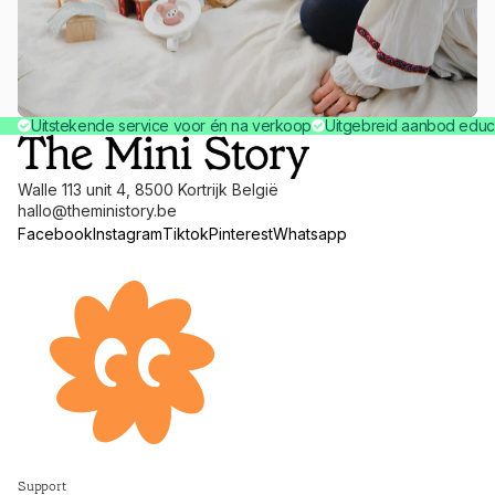
Uitstekende service voor én na verkoop
Uitgebreid aanbod educ
Walle 113 unit 4, 8500 Kortrijk België
hallo@theministory.be
Facebook
Instagram
Tiktok
Pinterest
Whatsapp
Terugbetalingsbeleid
Support