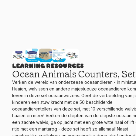
Learning Resources
Ocean Animals Counters, Set
Verken de wereld van onderzeese oceaandieren - in miniatuu
Haaien, walvissen en andere majestueuze oceaandieren kom
leven in deze set oceaanwezens. Geef de verbeelding van j
kinderen een stuw kracht met de 50 beschilderde
oceaandierentellers van deze set, met 10 verschillende walvi
haaien en meer! Verken de diepten van de diepste oceaan m
een zachte walvis, ga op jacht met een grote witte haai of lift
ritje met een mantarog - deze set heeft ze allemaal! Naast
avontuurlijke spelletjes van voorschoolse doen alsof onder 