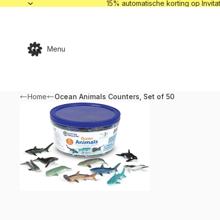
15% automa
15% automatische korting op Invitat
Menu
Home
Ocean Animals Counters, Set of 50