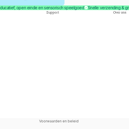
ducatief, open einde en sensorisch speelgoed
Snelle verzending & gr
Support
Over ons
Terugbetalingsbeleid
Privacybeleid
Algemene voorwaarden
Voorwaarden en beleid