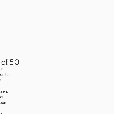
 of 50
r!
en tot
e
ssen,
et
 een
de