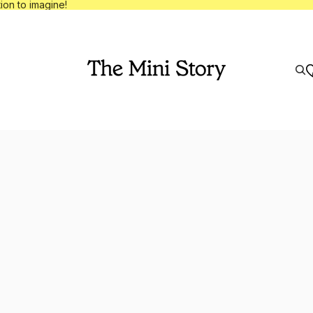
tische korting op Invitation to imagine!
ion to imagine!