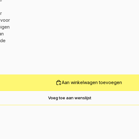
r
 voor
eigen
an
nde
Aan winkelwagen toevoegen
Voeg toe aan wenslijst