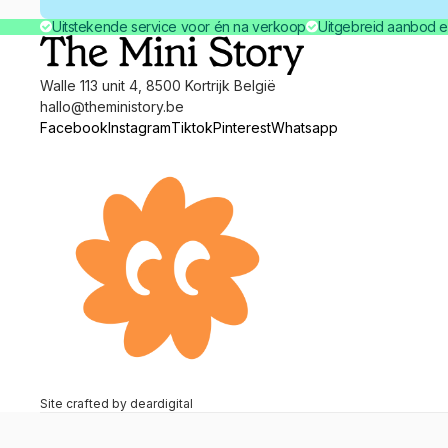
Uitstekende service voor én na verkoop
Uitgebreid aanbod e
Walle 113 unit 4, 8500 Kortrijk België
hallo@theministory.be
Facebook
Instagram
Tiktok
Pinterest
Whatsapp
Site crafted by
deardigital