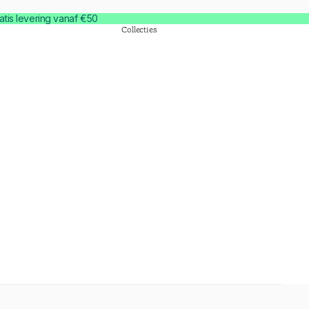
atis levering vanaf €50
Collecties