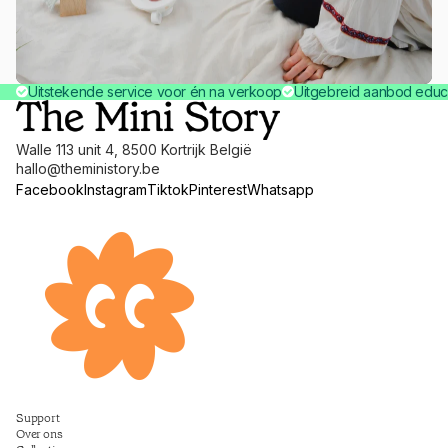
Uitstekende service voor én na verkoop
Uitgebreid aanbod educ
Walle 113 unit 4, 8500 Kortrijk België
hallo@theministory.be
Facebook
Instagram
Tiktok
Pinterest
Whatsapp
Terugbetalingsbeleid
Support
Privacybeleid
Over ons