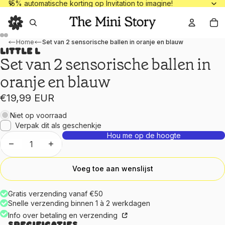
15% automatische korting op Invitation to
15% automatische korting op Invitation to imagine!
To
Home
Set van 2 sensorische ballen in oranje en blauw
Little L
Set van 2 sensorische ballen in
oranje en blauw
€19,99 EUR
Niet op voorraad
Verpak dit als geschenkje
Hou me op de hoogte
Aantal verlagen
Aantal verhogen
Voeg toe aan wenslijst
Gratis verzending vanaf €50
Snelle verzending binnen 1 à 2 werkdagen
Info over betaling en verzending
Specificaties