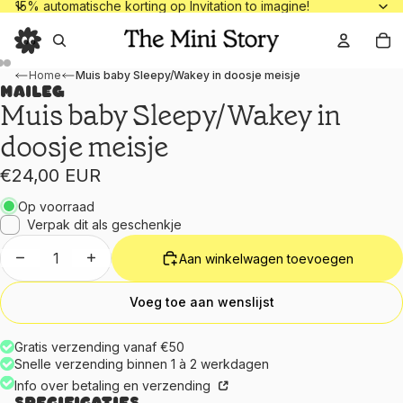
15% automatische korting op Invitation to
15% automatische korting op Invitation to imagine!
To
Home
Muis baby Sleepy/Wakey in doosje meisje
Maileg
Muis baby Sleepy/Wakey in
doosje meisje
€24,00 EUR
Op voorraad
Verpak dit als geschenkje
Aantal verlagen
Aantal verhogen
Aan winkelwagen toevoegen
Voeg toe aan wenslijst
Gratis verzending vanaf €50
Snelle verzending binnen 1 à 2 werkdagen
Info over betaling en verzending
Specificaties