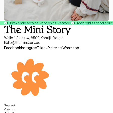
Uitstekende service voor én na verkoop
Uitgebreid aanbod educ
Walle 113 unit 4, 8500 Kortrijk België
hallo@theministory.be
Facebook
Instagram
Tiktok
Pinterest
Whatsapp
Terugbetalingsbeleid
Support
Privacybeleid
Over ons