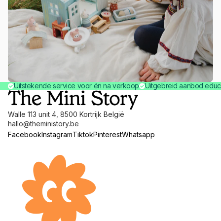
Uitstekende service voor én na verkoop
Uitgebreid aanbod educ
Walle 113 unit 4, 8500 Kortrijk België
hallo@theministory.be
Facebook
Instagram
Tiktok
Pinterest
Whatsapp