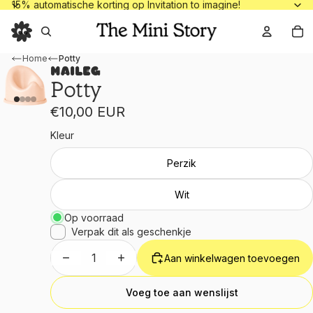
15% automatische korting op Invitation to
15% automatische korting op Invitation to imagine!
To
Home
Potty
Maileg
Potty
€10,00 EUR
Kleur
Perzik
Wit
Op voorraad
Verpak dit als geschenkje
Aantal verlagen
Aantal verhogen
Aan winkelwagen toevoegen
Voeg toe aan wenslijst